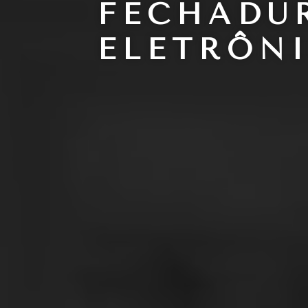
FECHADU
ELETRÔN